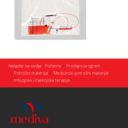
Nalazite se ovdje:
Početna
Prodajni program
Potrošni materijal
Medicinski potrošni materijal
Infuzijska i injekcijska terapija