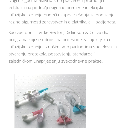
Dugi niz godina aktivno smo posvećeni promociji i
edukaciji na području sigurne primjene injekcijske i
infuzijske terapije nudeći ukupna rješenja za podizanje
razine sigurnosti zdravstvenih djelatnika, ali i pacijenata.
Kao zastupnici tvrtke Becton, Dickinson & Co. za dio
programa koji se odnosi na proizvode za injekcijsku i
infuzijsku terapiju, s našim smo partnerima sudjelovali u
stvaranju protokola, postavljanju standarda i
zajedničkom unaprjeđenju svakodnevne prakse.