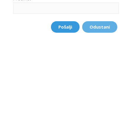
Pošalji
Odustani